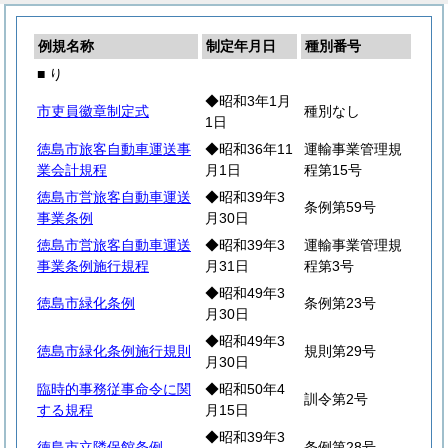
例規名称
制定年月日
種別番号
■ り
◆昭和3年1月
市吏員徽章制定式
種別なし
1日
徳島市旅客自動車運送事
◆昭和36年11
運輸事業管理規
業会計規程
月1日
程第15号
徳島市営旅客自動車運送
◆昭和39年3
条例第59号
事業条例
月30日
徳島市営旅客自動車運送
◆昭和39年3
運輸事業管理規
事業条例施行規程
月31日
程第3号
◆昭和49年3
徳島市緑化条例
条例第23号
月30日
◆昭和49年3
徳島市緑化条例施行規則
規則第29号
月30日
臨時的事務従事命令に関
◆昭和50年4
訓令第2号
する規程
月15日
◆昭和39年3
徳島市立隣保館条例
条例第28号