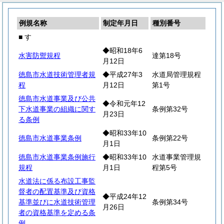
例規名称
制定年月日
種別番号
■ す
◆昭和18年6
水害防禦規程
達第18号
月12日
徳島市水道技術管理者規
◆平成27年3
水道局管理規程
程
月12日
第1号
徳島市水道事業及び公共
◆令和元年12
下水道事業の組織に関す
条例第32号
月23日
る条例
◆昭和33年10
徳島市水道事業条例
条例第22号
月1日
徳島市水道事業条例施行
◆昭和33年10
水道事業管理規
規程
月1日
程第5号
水道法に係る布設工事監
督者の配置基準及び資格
◆平成24年12
基準並びに水道技術管理
条例第34号
月26日
者の資格基準を定める条
例