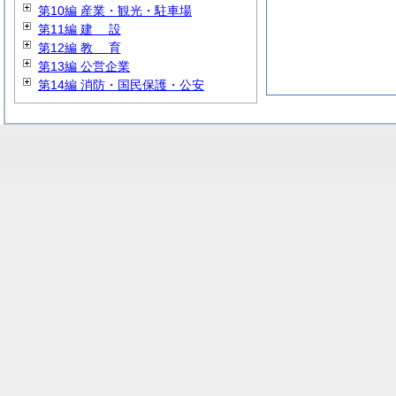
第10編 産業・観光・駐車場
第11編
建
設
第12編
教
育
第13編 公営企業
第14編 消防・国民保護・公安