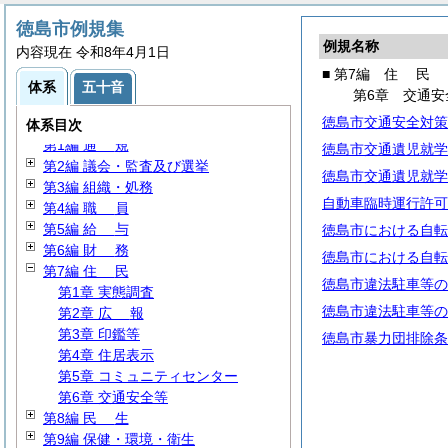
徳島市例規集
例規名称
内容現在 令和8年4月1日
■ 第7編
住
民
体系
五十音
第6章 交通安
徳島市交通安全対策
体系目次
第1編
通
規
徳島市交通遺児就学
第2編 議会・監査及び選挙
徳島市交通遺児就学
第3編 組織・処務
自動車臨時運行許可
第4編
職
員
第5編
給
与
徳島市における自転
第6編
財
務
徳島市における自転
第7編
住
民
徳島市違法駐車等の
第1章 実態調査
徳島市違法駐車等の
第2章
広
報
第3章 印鑑等
徳島市暴力団排除条
第4章 住居表示
第5章 コミュニティセンター
第6章 交通安全等
第8編
民
生
第9編 保健・環境・衛生