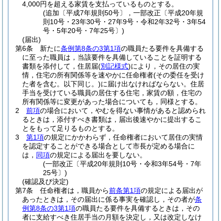
4,000円を超える家賃を支払っているものとする。
(追加〔平成7年規則50号〕，一部改正〔平成20年規
則10号・23年30号・27年9号・令和2年32号・3年54
号・5年20号・7年25号〕)
(届出)
第6条
新たに
条例第8条の3第1項
の職員たる要件を具備する
に至った職員は，当該要件を具備していることを証明する
書類を添付して，住居届
(
別記様式
)
により，その居住の実
情，住宅の所有関係等を速やかに任命権者
(その委任を受け
た者を含む。以下同じ。)
に届け出なければならない。
住居
手当を受けている職員の居住する住宅，家賃の額，住宅の
所有関係等に変更があった場合についても，同様とする。
2
前項
の場合において，やむを得ない事情があると認められ
るときは，添付すべき書類は，届出後速やかに提出するこ
とをもって足りるものとする。
3
第1項
の規定にかかわらず，任命権者において居住の実情
を認定することができる場合として市長が定める場合に
は，
同項
の規定による届出を要しない。
(一部改正〔平成20年規則10号・令和3年54号・7年
25号〕)
(確認及び決定)
第7条
任命権者は，職員から
前条第1項
の規定による届出が
あったときは，その届出に係る事実を確認し，その者が
条
例第8条の3第1項
の職員たる要件を具備するときは，その
者に支給すべき住居手当の月額を決定し，又は改定しなけ