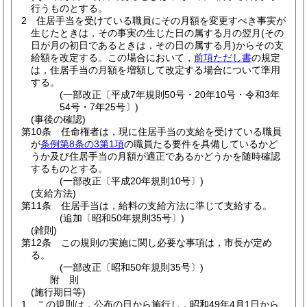
行うものとする。
2
住居手当を受けている職員にその月額を変更すべき事実が
生じたときは，その事実の生じた日の属する月の翌月
(その
日が月の初日であるときは，その日の属する月)
からその支
給額を改定する。
この場合において，
前項ただし書
の規定
は，住居手当の月額を増額して改定する場合について準用
する。
(一部改正〔平成7年規則50号・20年10号・令和3年
54号・7年25号〕)
(事後の確認)
第10条
任命権者は，現に住居手当の支給を受けている職員
が
条例第8条の3第1項
の職員たる要件を具備しているかど
うか及び住居手当の月額が適正であるかどうかを随時確認
するものとする。
(一部改正〔平成20年規則10号〕)
(支給方法)
第11条
住居手当は，給料の支給方法に準じて支給する。
(追加〔昭和50年規則35号〕)
(雑則)
第12条
この規則の実施に関し必要な事項は，市長が定め
る。
(一部改正〔昭和50年規則35号〕)
附
則
(施行期日等)
1
この規則は，公布の日から施行し，昭和49年4月1日から