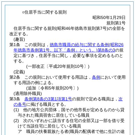
○住居手当に関する規則
昭和50年1月29日
規則第1号
住居手当に関する規則(昭和46年徳島市規則第7号)の全部を
改正する。
(趣旨)
第1条
この規則は，
徳島市職員の給与に関する条例
(昭和26
年徳島市条例第1号。以下「条例」という。)
第8条の3
の規
定に基づき，住居手当に関し，必要な事項を定めるものと
する。
(一部改正〔平成20年規則10号〕)
(定義)
第2条
この規則において使用する用語は，
条例
において使用
する用語の例による。
(追加〔令和5年規則20号〕)
(適用除外職員)
第3条
条例第8条の3第1項第1号
の規則で定める職員は，
次
の各号
に掲げる職員とする。
(1)
他の地方公共団体，国その他市長が定めるものから貸
与された職員宿舎に居住している職員
(2)
次のいずれかに該当する住宅の全部又は一部を借り受
けて当該住宅に居住している職員
ア
職員の扶養親族たる者
(職員の配偶者で他に生計の途