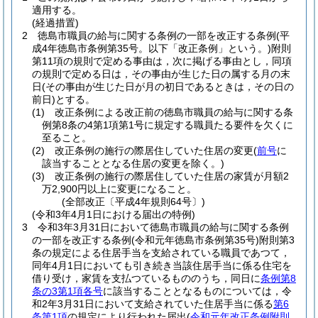
適用する。
(経過措置)
2
徳島市職員の給与に関する条例の一部を改正する条例
(平
成4年徳島市条例第35号。以下「改正条例」という。)
附則
第11項の規則で定める事由は，次に掲げる事由とし，同項
の規則で定める日は，その事由が生じた日の属する月の末
日
(その事由が生じた日が月の初日であるときは，その日の
前日)
とする。
(1)
改正条例による改正前の徳島市職員の給与に関する条
例第8条の4第1項第1号に規定する職員たる要件を欠くに
至ること。
(2)
改正条例の施行の際居住していた住居の変更
(
前号
に
該当することとなる住居の変更を除く。)
(3)
改正条例の施行の際居住していた住居の家賃が月額2
万2,900円以上に変更になること。
(全部改正〔平成4年規則64号〕)
(令和3年4月1日における届出の特例)
3
令和3年3月31日において徳島市職員の給与に関する条例
の一部を改正する条例
(令和元年徳島市条例第35号)
附則第3
条の規定による住居手当を支給されている職員であつて，
同年4月1日においても引き続き当該住居手当に係る住宅を
借り受け，家賃を支払つているもののうち，同日に
条例第8
条の3第1項各号
に該当することとなるものについては，令
和2年3月31日において支給されていた住居手当に係る
第6
条第1項
の規定により行われた届出
(
令和元年改正条例附則