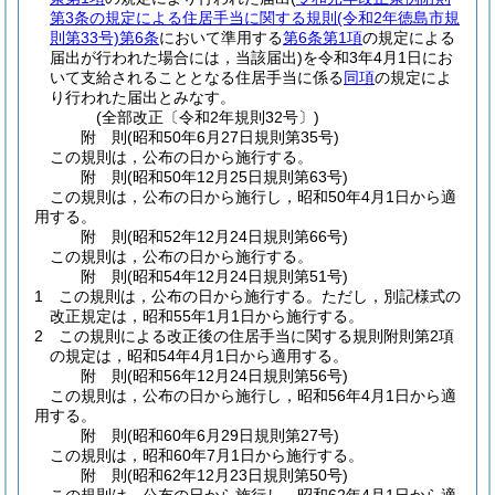
第3条の規定による住居手当に関する規則
(令和2年徳島市規
則第33号)
第6条
において準用する
第6条第1項
の規定による
届出が行われた場合には，当該届出)
を令和3年4月1日にお
いて支給されることとなる住居手当に係る
同項
の規定によ
り行われた届出とみなす。
(全部改正〔令和2年規則32号〕)
附
則
(昭和50年6月27日
規則第35号)
この規則は，公布の日から施行する。
附
則
(昭和50年12月25日
規則第63号)
この規則は，公布の日から施行し，昭和50年4月1日から適
用する。
附
則
(昭和52年12月24日
規則第66号)
この規則は，公布の日から施行する。
附
則
(昭和54年12月24日
規則第51号)
1
この規則は，公布の日から施行する。
ただし，別記様式の
改正規定は，昭和55年1月1日から施行する。
2
この規則による改正後の住居手当に関する規則附則第2項
の規定は，昭和54年4月1日から適用する。
附
則
(昭和56年12月24日
規則第56号)
この規則は，公布の日から施行し，昭和56年4月1日から適
用する。
附
則
(昭和60年6月29日
規則第27号)
この規則は，昭和60年7月1日から施行する。
附
則
(昭和62年12月23日
規則第50号)