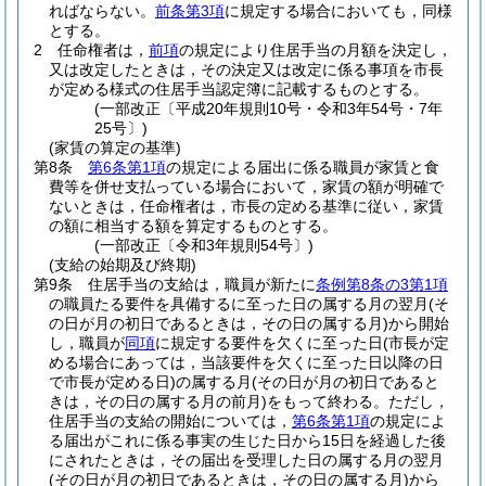
ればならない。
前条第3項
に規定する場合においても，同様
とする。
2
任命権者は，
前項
の規定により住居手当の月額を決定し，
又は改定したときは，その決定又は改定に係る事項を市長
が定める様式の住居手当認定簿に記載するものとする。
(一部改正〔平成20年規則10号・令和3年54号・7年
25号〕)
(家賃の算定の基準)
第8条
第6条第1項
の規定による届出に係る職員が家賃と食
費等を併せ支払っている場合において，家賃の額が明確で
ないときは，任命権者は，市長の定める基準に従い，家賃
の額に相当する額を算定するものとする。
(一部改正〔令和3年規則54号〕)
(支給の始期及び終期)
第9条
住居手当の支給は，職員が新たに
条例第8条の3第1項
の職員たる要件を具備するに至った日の属する月の翌月
(そ
の日が月の初日であるときは，その日の属する月)
から開始
し，職員が
同項
に規定する要件を欠くに至った日
(市長が定
める場合にあっては，当該要件を欠くに至った日以降の日
で市長が定める日)
の属する月
(その日が月の初日であると
きは，その日の属する月の前月)
をもって終わる。
ただし，
住居手当の支給の開始については，
第6条第1項
の規定によ
る届出がこれに係る事実の生じた日から15日を経過した後
にされたときは，その届出を受理した日の属する月の翌月
(その日が月の初日であるときは，その日の属する月)
から