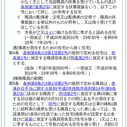
がなく主として当該職員の扶養を受けているもの及び
条例第7条第2項
に規定する扶養親族をいう。以下この
号において同じ。)
が所有する住宅
イ
職員の配偶者，父母又は配偶者の父母で，職員の扶
養親族たる者以外のものが所有し，又は借り受けて居
住している住宅
ウ
市長が
ア
又は
イ
に掲げる住宅に準ずると認める住宅
(一部改正〔平成20年規則10号・23年30号・令和5年
20号・7年25号〕)
(配偶者が居住するための住宅から除く住宅)
第4条
条例第8条の3第1項第2号
の規則で定める住宅は，
前
条第1号
に規定する職員宿舎及び
同条第2号
に規定する住宅
とする。
(追加〔平成7年規則50号〕，一部改正〔平成20年規
則10号・23年30号・令和5年20号〕)
(権衡職員の範囲)
第5条
条例第8条の3第1項第2号
の規則で定める職員は，
単
身赴任手当に関する規則
(平成2年徳島市規則第14号)
第5条
第2項
に該当する職員で，
同項第2号
に規定する満18歳に達
する日以後の最初の3月31日までの間にある子が居住する
ための住宅として，
同号
に規定する異動又は公署の移転
(新
たに給料表の適用を受ける職員となった者にあっては，当
該適用)
の直前の住居であった住宅
(徳島市が設置する公舎
並びに
前条
に規定する職員宿舎及び住宅を除く。)
又はこれ
に準ずるものとして市長の定める住宅を借り受け，月額1万